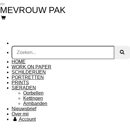
Ga
MEVROUW PAK
direct
naar
de
hoofdinhoud
HOME
WORK ON PAPER
SCHILDERIJEN
PORTRETTEN
PRINTS
SIERADEN
Oorbellen
Kettingen
Armbanden
Nieuwsbrief
Over mij
Account