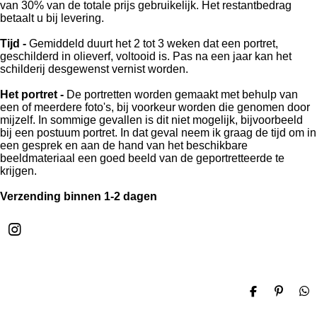
van 30% van de totale prijs gebruikelijk. Het restantbedrag
betaalt u bij levering.
Tijd -
Gemiddeld duurt het 2 tot 3 weken dat een portret,
geschilderd in olieverf, voltooid is. Pas na een jaar kan het
schilderij desgewenst vernist worden.
Het portret -
De portretten worden gemaakt met behulp van
een of meerdere foto's, bij voorkeur worden die genomen door
mijzelf. In sommige gevallen is dit niet mogelijk, bijvoorbeeld
bij een postuum portret. In dat geval neem ik graag de tijd om in
een gesprek en aan de hand van het beschikbare
beeldmateriaal een goed beeld van de geportretteerde te
krijgen.
Verzending binnen 1-2 dagen
I
n
s
t
a
D
P
D
g
e
i
e
r