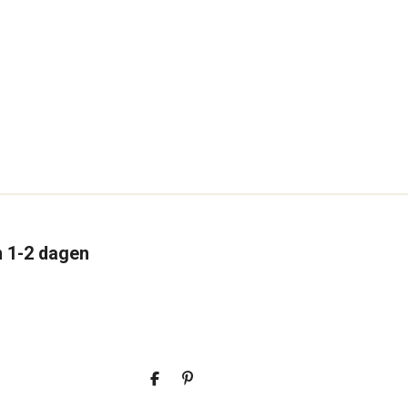
n 1-2 dagen
D
P
e
i