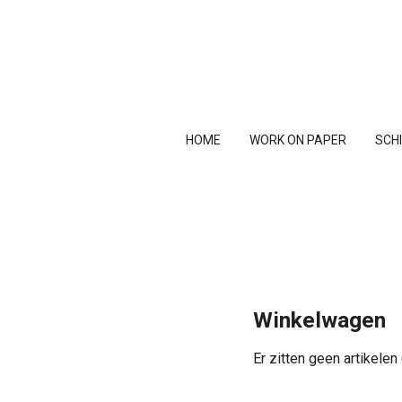
Ga
direct
naar
de
hoofdinhoud
HOME
WORK ON PAPER
SCH
Winkelwagen
Er zitten geen artikele