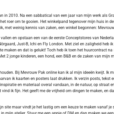
n in 2010. Na een sabbatical van een jaar van mijn werk als Gr
f het roer om te gooien. Het winkelpand tegenover mijn huis in de
ik, met weinig kennis van zaken, een winkel begonnen: Mevrou
allen en opstaan een van de eerste Conceptstores van Nederland
rgaard, Just-B, Ichi en Fly London. Met ziel en zaligheid heb i
te maken en dat is gelukt! Toch heb ik toen het huurcontract na 5
 Met 2 jonge kinderen, een hond, een B&B en de zaken van mijn m
houden. Bij
Mevrouw Pak online kan ik al mijn ideeën kwijt. Ik m
rvan ik kaarten en posters laat drukken. Ik verzin posts, tekst e
 inspiratie en materiaal overal vandaan, in de natuur, op straat e
t vind ik fijn. Het geeft me de vrijheid om dingen te maken, en dat 
ijn site maar vindt je het lastig om een keuze te maken vanaf 
s in mijn atelier. Stuur me een appje of DM en dan maken we een