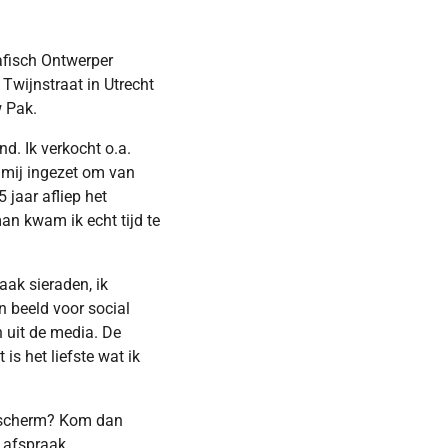
afisch Ontwerper
 Twijnstraat in Utrecht
w Pak.
. Ik verkocht o.a.
k mij ingezet om van
 jaar afliep het
an kwam ik echt tijd te
aak sieraden, ik
n beeld voor social
n uit de media. De
is het liefste wat ik
je scherm? Kom dan
 afspraak.