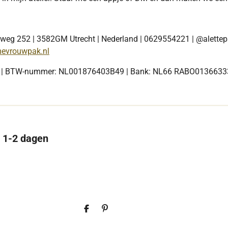
eg 252 | 3582GM Utrecht | Nederland | 0629554221 | @alettep
evrouwpak.nl
0 | BTW-nummer: NL001876403B49 | Bank: NL66 RABO013663
n 1-2 dagen
D
P
e
i
l
n