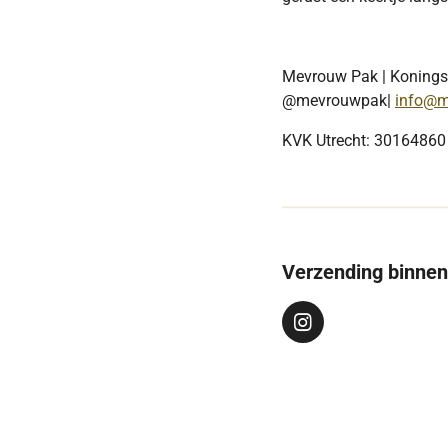
Mevrouw Pak | Koningsw
@mevrouwpak|
info@m
KVK Utrecht: 3016486
Verzending binne
I
n
s
t
a
g
r