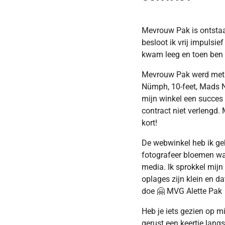
Mevrouw Pak is ontstaa
besloot ik vrij impulsie
kwam leeg en toen ben 
Mevrouw Pak werd met v
Nümph, 10-feet, Mads Nö
mijn winkel een succes 
contract niet verlengd.
kort!
De webwinkel heb ik ge
fotografeer bloemen waa
media.
Ik sprokkel mijn
oplages zijn klein en da
doe 🤗 MVG Alette Pak
Heb je iets gezien op m
gerust een keertje lang