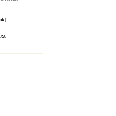
ak |
3358