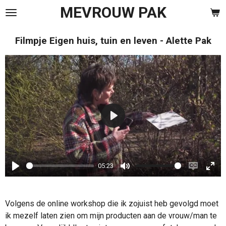
MEVROUW PAK
Ga
direct
naar
Filmpje Eigen huis, tuin en leven - Alette Pak
de
hoofdinhoud
P
l
a
05:23
y
P
M
E
E
l
u
n
n
Volgens de online workshop die ik zojuist heb gevolgd moet
a
t
a
t
ik mezelf laten zien om mijn producten aan de vrouw/man te
y
e
b
e