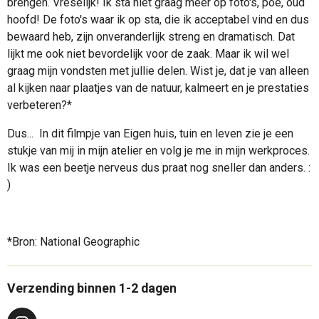
brengen. Vreselijk! Ik sta niet graag meer op foto's, poe, oud
l
r
hoofd! De foto's waar ik op sta, die ik acceptabel vind en dus
e
f
bewaard heb, zijn onveranderlijk streng en dramatisch. Dat
c
u
lijkt me ook niet bevordelijk voor de zaak. Maar ik wil wel
a
l
graag mijn vondsten met jullie delen. Wist je, dat je van alleen
p
l
al kijken naar plaatjes van de natuur, kalmeert en je prestaties
t
s
verbeteren?*
i
c
Dus... In dit filmpje van Eigen huis, tuin en leven zie je een
o
r
stukje van mij in mijn atelier en volg je me in mijn werkproces.
n
e
Ik was een beetje nerveus dus praat nog sneller dan anders. :
s
e
)
n
*Bron: National Geographic
Verzending binnen 1-2 dagen