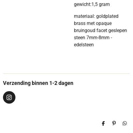
gewicht:1,5 gram
materiaal: goldplated
brass met opaque
bruingoud facet geslepen
steen 7mm-8mm -
edelsteen
Verzending binnen 1-2 dagen
I
n
s
t
a
D
P
D
g
e
i
e