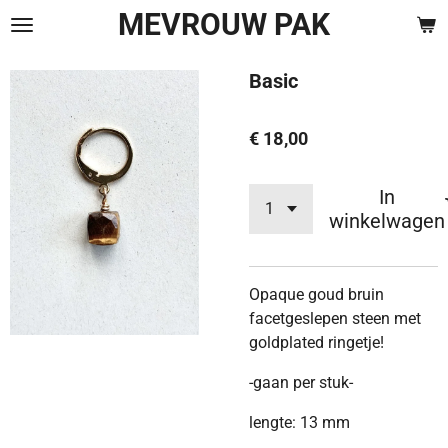
MEVROUW PAK
Ga
direct
naar
Basic
de
hoofdinhoud
€ 18,00
In
winkelwagen
Opaque goud bruin
facetgeslepen steen met
goldplated ringetje!
-gaan per stuk-
lengte: 13 mm