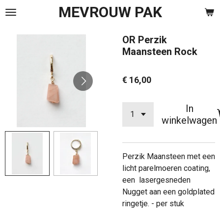
MEVROUW PAK
Ga
direct
naar
OR Perzik
de
Maansteen Rock
hoofdinhoud
€ 16,00
In
winkelwagen
Perzik Maansteen met een
licht parelmoeren coating,
een lasergesneden
Nugget aan een goldplated
ringetje. - per stuk