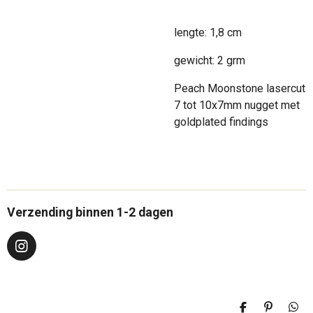
lengte: 1,8 cm
gewicht: 2 grm
Peach Moonstone lasercut
7 tot 10x7mm nugget met
goldplated findings
Verzending binnen 1-2 dagen
I
n
s
t
a
D
P
D