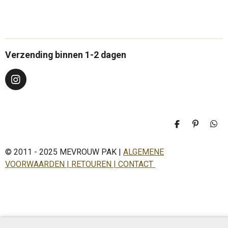
Verzending binnen 1-2 dagen
I
n
s
t
a
D
P
D
g
e
i
e
r
l
n
l
a
© 2011 - 2025 MEVROUW PAK |
ALGEMENE
e
n
e
n
e
n
m
VOORWAARDEN | RETOUREN | CONTACT
n