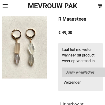
MEVROUW PAK
Ga
direct
naar
R Maansteen
de
hoofdinhoud
€ 49,00
Laat het me weten
wanneer dit product
weer op voorraad is.
Verzenden
Uitverkocht