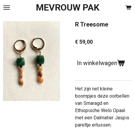
MEVROUW PAK
Ga
direct
naar
R Treesome
de
hoofdinhoud
€ 59,00
In winkelwagen
Het zijn net kleine
boompjes deze oorbellen
van Smaragd en
Ethiopische Welo Opaal
met een Dalmatier Jaspis
pareltje ertussen.