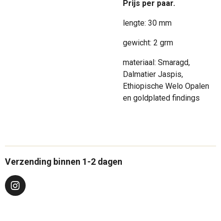
Prijs per paar.
lengte: 30 mm
gewicht: 2 grm
materiaal: Smaragd,
Dalmatier Jaspis,
Ethiopische Welo Opalen
en goldplated findings
Verzending binnen 1-2 dagen
I
n
s
t