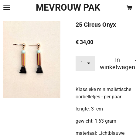
MEVROUW PAK
Ga
direct
naar
25 Circus Onyx
de
hoofdinhoud
€ 34,00
In
winkelwagen
Klassieke minimalistische
oorbelletjes - per paar
lengte: 3 cm
gewicht: 1,63 gram
materiaal: Lichtblauwe