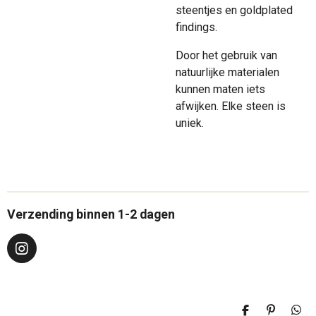
steentjes en goldplated
findings.
Door het gebruik van
natuurlijke materialen
kunnen maten iets
afwijken. Elke steen is
uniek.
Verzending binnen 1-2 dagen
I
n
s
t
a
D
P
D