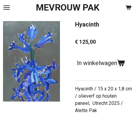
MEVROUW PAK
Ga
direct
naar
Hyacinth
de
hoofdinhoud
€ 125,00
In winkelwagen
Hyacinth / 15 x 20 x 1,8 cm
/ olieverf op houten
paneel, Utrecht 2025 /
Alette Pak