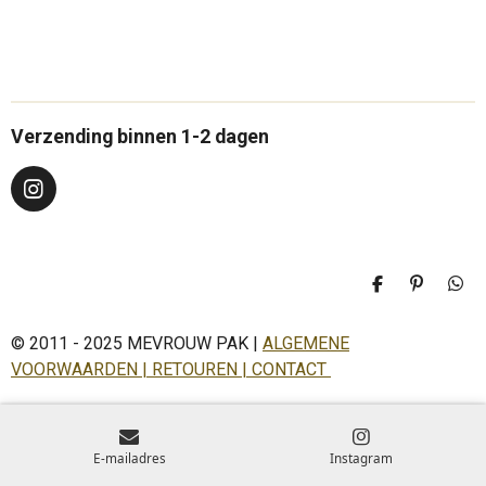
Verzending binnen 1-2 dagen
I
n
s
t
a
D
P
D
g
e
i
e
r
l
n
l
a
© 2011 - 2025 MEVROUW PAK |
ALGEMENE
e
n
e
n
e
n
m
VOORWAARDEN | RETOUREN | CONTACT
n
E-mailadres
Instagram