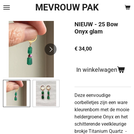
MEVROUW PAK
Ga
direct
naar
NIEUW - 25 Bow
de
Onyx glam
hoofdinhoud
€ 34,00
In winkelwagen
Deze eenvoudige
oorbelletjes zijn een ware
kleurenbom met de mooie
heldergroene Onyx en het
schitterende veelkleurige
brokje Titanium Quartz -