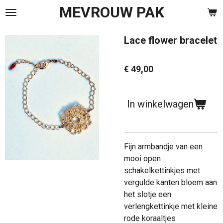
MEVROUW PAK
Ga
direct
naar
Lace flower bracelet
de
hoofdinhoud
€ 49,00
In winkelwagen
Fijn armbandje van een
mooi open
schakelkettinkjes met
vergulde kanten bloem aan
het slotje een
verlengkettinkje met kleine
rode koraaltjes