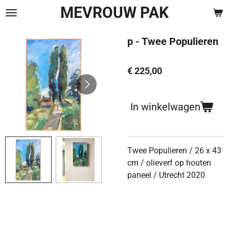
MEVROUW PAK
Ga
direct
naar
p - Twee Populieren
de
hoofdinhoud
€ 225,00
In winkelwagen
Twee Populieren / 26 x 43
cm / olieverf op houten
paneel / Utrecht 2020