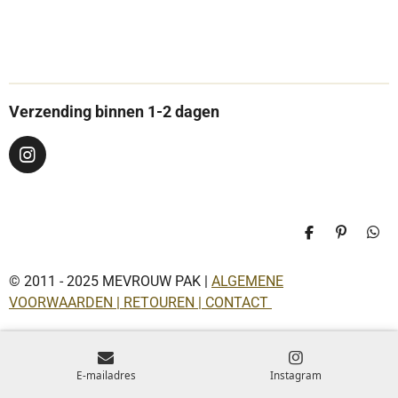
Verzending binnen 1-2 dagen
I
n
s
t
a
D
P
D
g
e
i
e
r
l
n
l
a
© 2011 - 2025 MEVROUW PAK |
ALGEMENE
e
n
e
n
e
n
m
VOORWAARDEN | RETOUREN | CONTACT
n
E-mailadres
Instagram