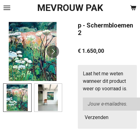
MEVROUW PAK
Ga
direct
naar
p - Schermbloemen
de
2
hoofdinhoud
€ 1.650,00
Laat het me weten
wanneer dit product
weer op voorraad is.
Verzenden