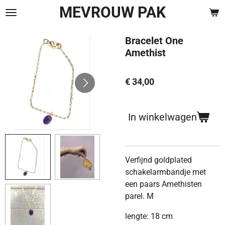
MEVROUW PAK
Ga
direct
naar
Bracelet One
de
Amethist
hoofdinhoud
€ 34,00
In winkelwagen
Verfijnd goldplated
schakelarmbandje met
een paars Amethisten
parel. M
lengte: 18 cm