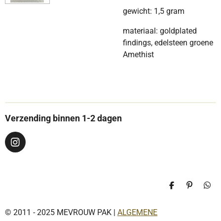
gewicht: 1,5 gram
materiaal: goldplated
findings, edelsteen groene
Amethist
Verzending binnen 1-2 dagen
I
n
s
t
a
D
P
D
g
e
i
e
r
l
n
l
a
© 2011 - 2025 MEVROUW PAK |
ALGEMENE
e
n
e
n
e
n