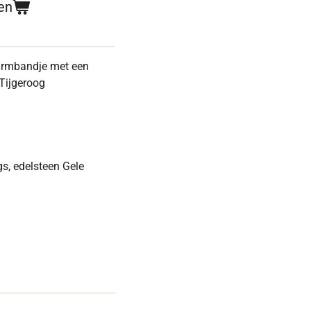
en
larmbandje met een
 Tijgeroog
gs, edelsteen Gele