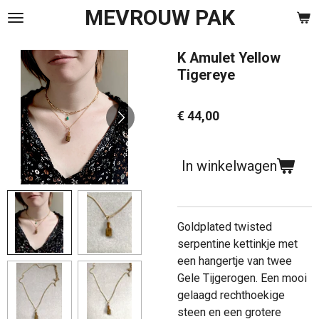
MEVROUW PAK
Ga
direct
naar
K Amulet Yellow
de
Tigereye
hoofdinhoud
€ 44,00
In winkelwagen
Goldplated twisted
serpentine kettinkje met
een hangertje van twee
Gele Tijgerogen. Een mooi
gelaagd rechthoekige
steen en een grotere