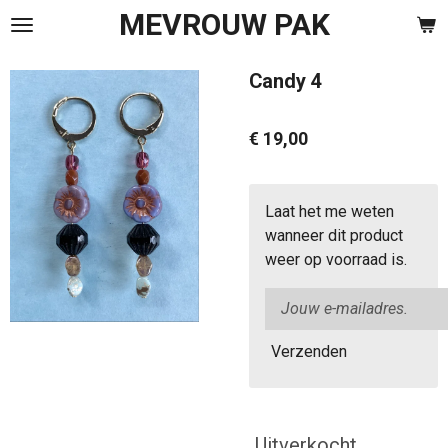
MEVROUW PAK
Ga
direct
naar
Candy 4
de
hoofdinhoud
€ 19,00
Laat het me weten
wanneer dit product
weer op voorraad is.
Verzenden
Uitverkocht