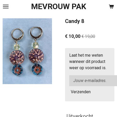
MEVROUW PAK
Ga
direct
naar
Candy 8
de
hoofdinhoud
€ 10,00
€ 19,00
Laat het me weten
wanneer dit product
weer op voorraad is.
Verzenden
Uitverkocht