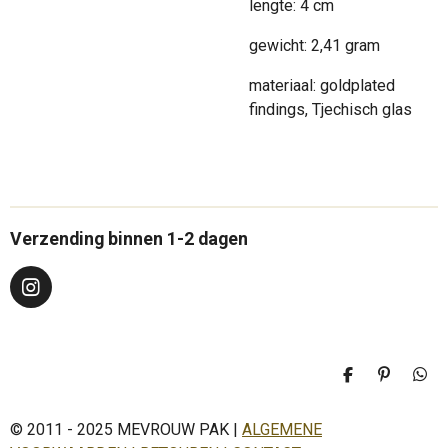
lengte: 4 cm
gewicht: 2,41 gram
materiaal: goldplated
findings, Tjechisch glas
Verzending binnen 1-2 dagen
I
n
s
t
a
D
P
D
g
e
i
e
r
l
n
l
a
© 2011 - 2025 MEVROUW PAK |
ALGEMENE
e
n
e
n
e
n
m