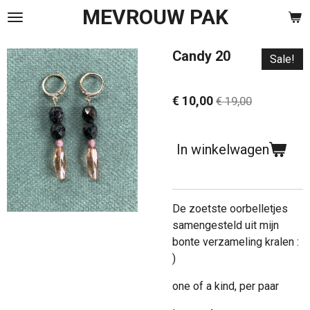
MEVROUW PAK
Ga
direct
naar
Candy 20
Sale!
de
hoofdinhoud
€ 10,00
€ 19,00
In winkelwagen
De zoetste oorbelletjes
samengesteld uit mijn
bonte verzameling kralen :
)
one of a kind, per paar