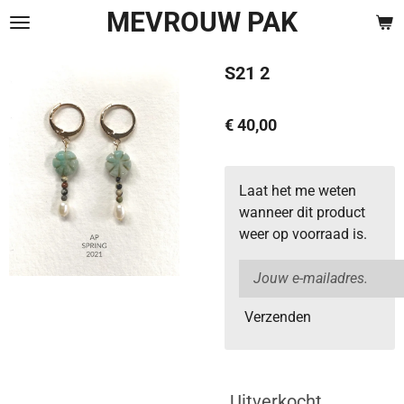
MEVROUW PAK
Ga
direct
naar
S21 2
de
hoofdinhoud
€ 40,00
Laat het me weten
wanneer dit product
weer op voorraad is.
Verzenden
Uitverkocht