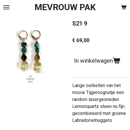
MEVROUW PAK
Ga
direct
naar
S21 9
de
hoofdinhoud
€ 69,00
In winkelwagen
Lange oorbellen van het
mooie Tijgeroogruitje een
random lasergesneden
Lemonquartz steen nu fijn
gecombineerd met groene
Labradorietnuggets.