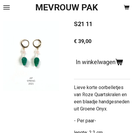
MEVROUW PAK
Ga
direct
naar
S21 11
de
hoofdinhoud
€ 39,00
In winkelwagen
Lieve korte oorbelletjes
van Roze Quartskralen en
een blaadje handgesneden
uit Groene Onyx.
- Per paar-
lengte: 2,2 cm