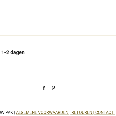
n 1-2 dagen
D
P
e
i
l
n
e
n
n
e
n
UW PAK |
ALGEMENE VOORWAARDEN | RETOUREN | CONTACT