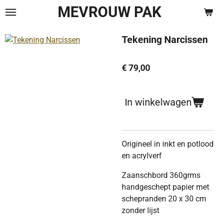
MEVROUW PAK
Ga
direct
naar
Tekening Narcissen
de
hoofdinhoud
€ 79,00
In winkelwagen
Origineel in inkt en potlood
en acrylverf
Zaanschbord 360grms
handgeschept papier met
schepranden 20 x 30 cm
zonder lijst