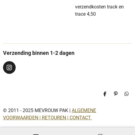
verzendkosten track en
trace 4,50
Verzending binnen 1-2 dagen
I
n
s
t
a
D
P
D
g
e
i
e
r
l
n
l
a
© 2011 - 2025 MEVROUW PAK |
ALGEMENE
e
n
e
n
e
n
m
VOORWAARDEN | RETOUREN | CONTACT
n