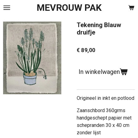
MEVROUW PAK
Ga
direct
naar
Tekening Blauw
de
druifje
hoofdinhoud
€ 89,00
In winkelwagen
Origineel in inkt en potlood
Zaanschbord 360grms
handgeschept papier met
schepranden 30 x 40 cm
zonder lijst