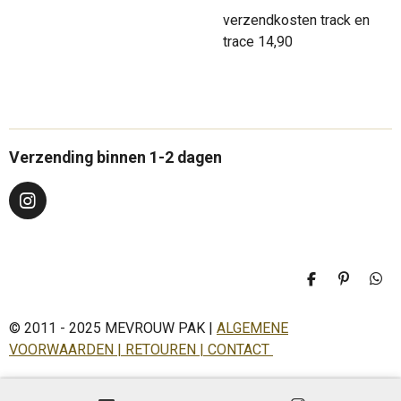
verzendkosten track en
trace 14,90
Verzending binnen 1-2 dagen
I
n
s
t
a
D
P
D
g
e
i
e
r
l
n
l
a
© 2011 - 2025 MEVROUW PAK |
ALGEMENE
e
n
e
n
e
n
m
VOORWAARDEN | RETOUREN | CONTACT
n