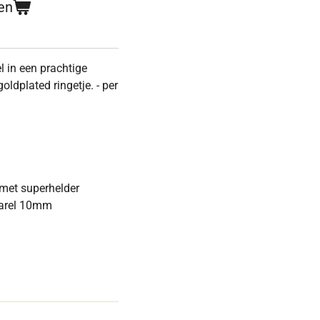
en
l in een prachtige
ldplated ringetje. - per
 met superhelder
parel 10mm