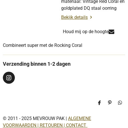
materiaal: Vintage Red Coral en
goldplated DQ staal oorring
Bekijk details
Houd mij op de hoogte
Combineert super met de Rocking Coral
Verzending binnen 1-2 dagen
I
n
s
t
a
D
P
D
g
e
i
e
r
l
n
l
a
© 2011 - 2025 MEVROUW PAK |
ALGEMENE
e
n
e
n
e
n
m
VOORWAARDEN | RETOUREN | CONTACT
n