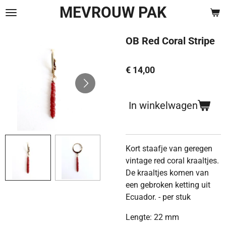
MEVROUW PAK
Ga
direct
naar
OB Red Coral Stripe
de
hoofdinhoud
€ 14,00
In winkelwagen
Kort staafje van geregen
vintage red coral kraaltjes.
De kraaltjes komen van
een gebroken ketting uit
Ecuador. - per stuk
Lengte: 22 mm