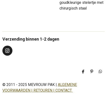
goudkleurige stelertje met
chirurgisch staal
Verzending binnen 1-2 dagen
I
n
s
t
a
D
P
D
g
e
i
e
r
l
n
l
a
© 2011 - 2025 MEVROUW PAK |
ALGEMENE
e
n
e
n
e
n
m
VOORWAARDEN | RETOUREN | CONTACT
n