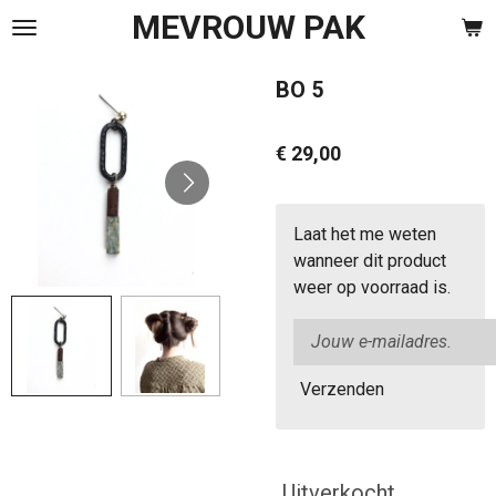
MEVROUW PAK
Ga
direct
naar
BO 5
de
hoofdinhoud
€ 29,00
Laat het me weten
wanneer dit product
weer op voorraad is.
Verzenden
Uitverkocht