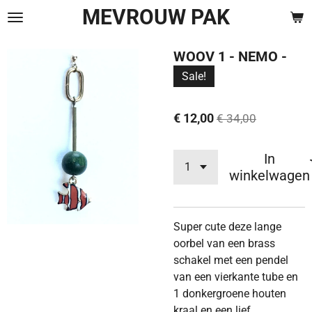
MEVROUW PAK
Ga
direct
naar
WOOV 1 - NEMO -
de
Sale!
hoofdinhoud
€ 12,00
€ 34,00
In
winkelwagen
Super cute deze lange
oorbel van een brass
schakel met een pendel
van een vierkante tube en
1 donkergroene houten
kraal en een lief