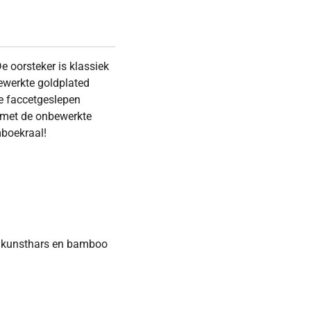
e oorsteker is klassiek
werkte goldplated
te faccetgeslepen
 met de onbewerkte
mboekraal!
s, kunsthars en bamboo