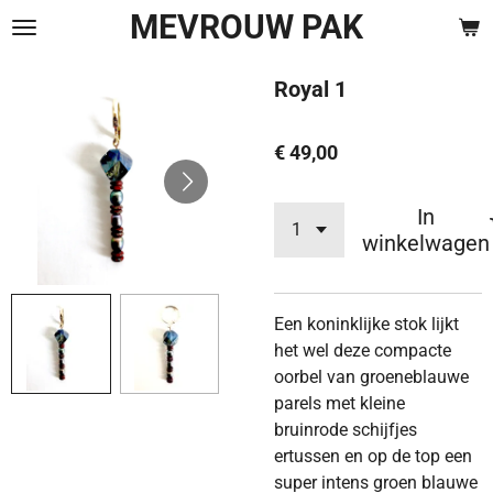
MEVROUW PAK
Ga
direct
naar
Royal 1
de
hoofdinhoud
€ 49,00
In
winkelwagen
Een koninklijke stok lijkt
het wel deze compacte
oorbel van groeneblauwe
parels met kleine
bruinrode schijfjes
ertussen en op de top een
super intens groen blauwe