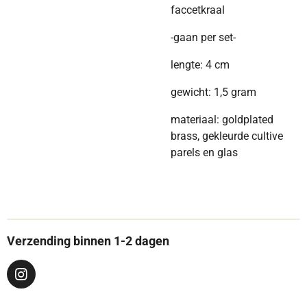
faccetkraal
-gaan per set-
lengte: 4 cm
gewicht: 1,5 gram
materiaal: goldplated
brass, gekleurde cultive
parels en glas
Verzending binnen 1-2 dagen
I
n
s