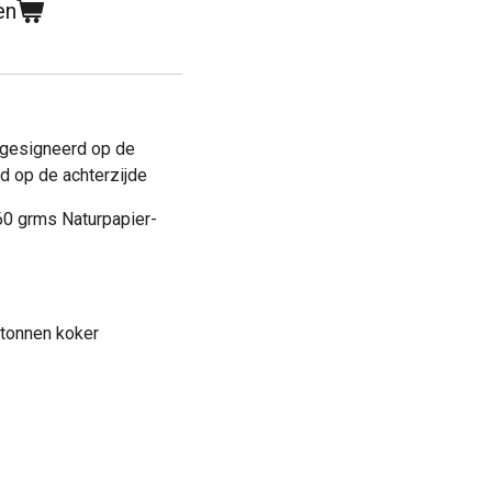
en
gesigneerd op de
d op de achterzijde
160 grms Naturpapier-
rtonnen koker