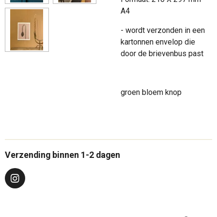
A4
- wordt verzonden in een
kartonnen envelop die
door de brievenbus past
groen bloem knop
Verzending binnen 1-2 dagen
I
n
s
t