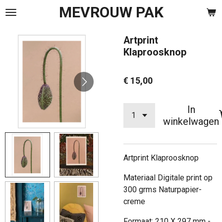
MEVROUW PAK
Ga
direct
naar
Artprint
de
Klaproosknop
hoofdinhoud
€ 15,00
In
winkelwagen
Artprint Klaproosknop
Materiaal Digitale print op
300 grms Naturpapier-
creme
Formaat: 210 X 297 mm -