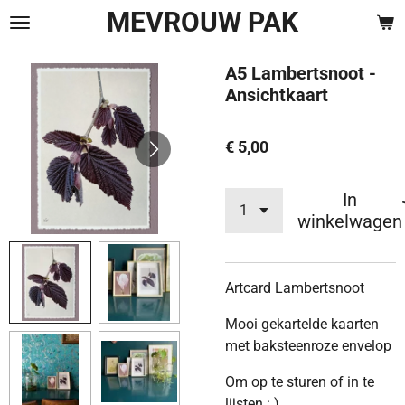
MEVROUW PAK
Ga
direct
naar
A5 Lambertsnoot -
de
Ansichtkaart
hoofdinhoud
€ 5,00
In
winkelwagen
Artcard Lambertsnoot
Mooi gekartelde kaarten
met baksteenroze envelop
Om op te sturen of in te
lijsten : )