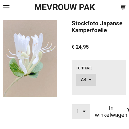
MEVROUW PAK
Ga
direct
naar
Stockfoto Japanse
de
Kamperfoelie
hoofdinhoud
€ 24,95
formaat
In
winkelwagen