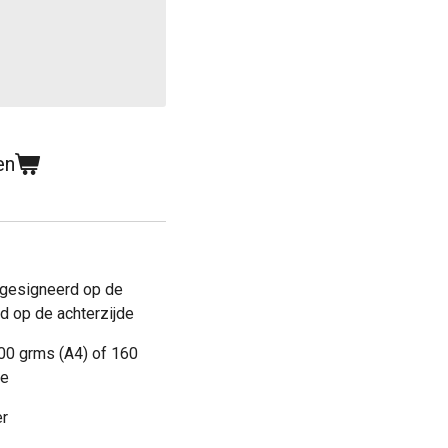
en
gesigneerd op de
d op de achterzijde
 300 grms (A4) of 160
me
er