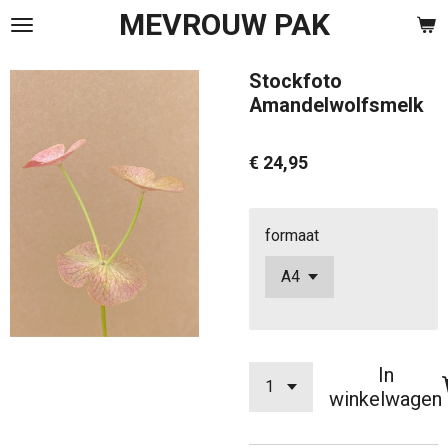
MEVROUW PAK
Ga
direct
naar
Stockfoto
de
Amandelwolfsmelk
hoofdinhoud
€ 24,95
formaat
In
winkelwagen