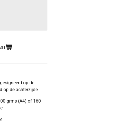
en
gesigneerd op de
 op de achterzijde
 300 grms (A4) of 160
me
r