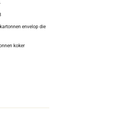
4
3
 kartonnen envelop die
tonnen koker