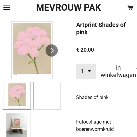
MEVROUW PAK
Ga
direct
naar
Artprint Shades of
de
pink
hoofdinhoud
€ 20,00
In
winkelwagen
Shades of pink
Fotocollage met
boerenwormkruid