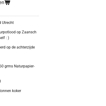
en
d Utrecht
eurpotlood op Zaansch
lf : )
rd op de achterzijde
160 grms Naturpapier-
3
rtonnen koker