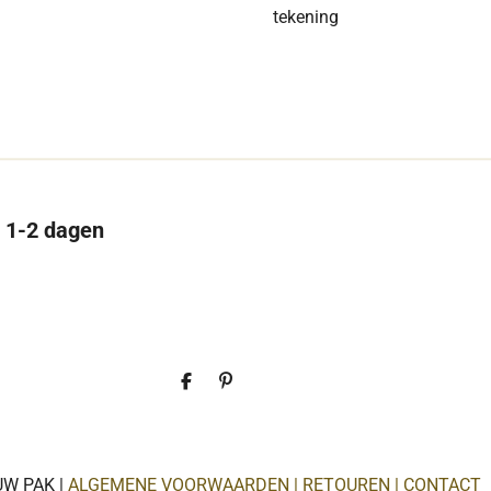
tekening
n 1-2 dagen
D
P
e
i
l
n
e
n
n
e
n
UW PAK |
ALGEMENE VOORWAARDEN | RETOUREN | CONTACT