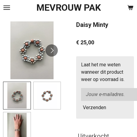
MEVROUW PAK
Ga
direct
naar
Daisy Minty
de
hoofdinhoud
€ 25,00
Laat het me weten
wanneer dit product
weer op voorraad is.
Verzenden
Uitverkocht