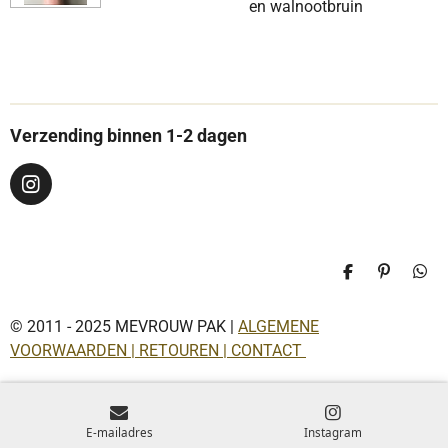
en walnootbruin
Verzending binnen 1-2 dagen
I
n
s
t
a
D
P
D
g
e
i
e
r
l
n
l
a
© 2011 - 2025 MEVROUW PAK |
ALGEMENE
e
n
e
n
e
n
m
VOORWAARDEN | RETOUREN | CONTACT
n
E-mailadres
Instagram