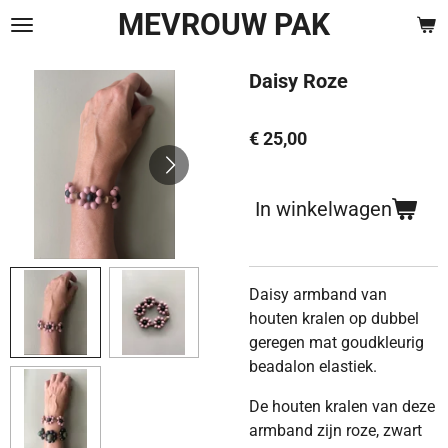
MEVROUW PAK
Ga
direct
naar
Daisy Roze
de
hoofdinhoud
€ 25,00
In winkelwagen
Daisy armband van
houten kralen op dubbel
geregen mat goudkleurig
beadalon elastiek.
De houten kralen van deze
armband zijn roze, zwart