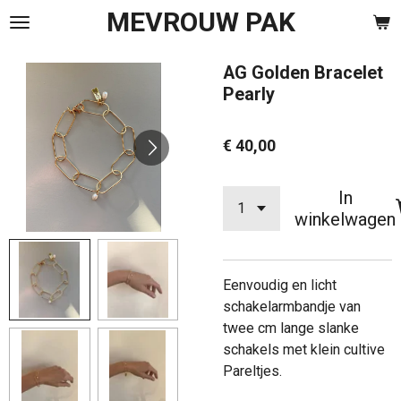
MEVROUW PAK
Ga
direct
naar
AG Golden Bracelet
de
Pearly
hoofdinhoud
€ 40,00
In
winkelwagen
Eenvoudig en licht
schakelarmbandje van
twee cm lange slanke
schakels met klein cultive
Pareltjes.