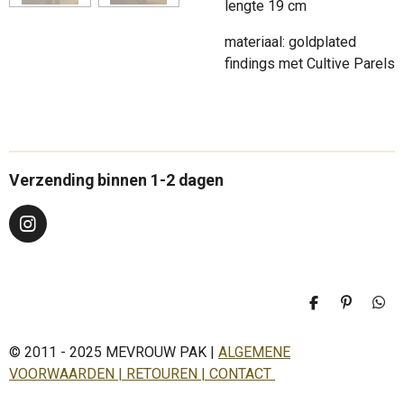
lengte 19 cm
materiaal: goldplated
findings met Cultive Parels
Verzending binnen 1-2 dagen
I
n
s
t
a
D
P
D
g
e
i
e
r
l
n
l
a
© 2011 - 2025 MEVROUW PAK |
ALGEMENE
e
n
e
n
e
n
m
VOORWAARDEN | RETOUREN | CONTACT
n