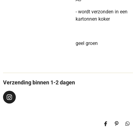
- wordt verzonden in een
kartonnen koker
geel groen
Verzending binnen 1-2 dagen
I
n
s
t
a
D
P
D
g
e
i
e
r
l
n
l