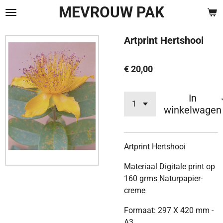
MEVROUW PAK
Ga
direct
naar
Artprint Hertshooi
de
hoofdinhoud
€ 20,00
In
winkelwagen
Artprint Hertshooi
Materiaal Digitale print op
160 grms Naturpapier-
creme
Formaat: 297 X 420 mm -
A3