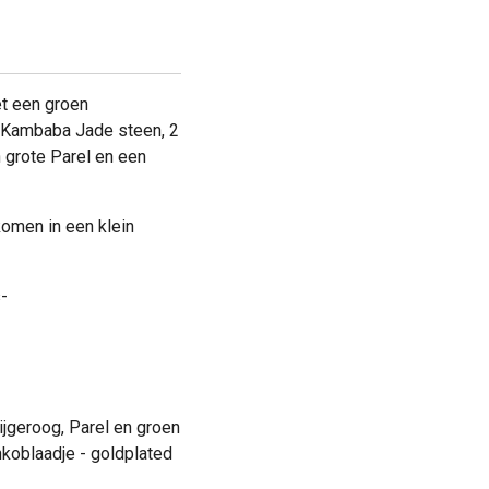
t een groen
Kambaba Jade steen, 2
n grote Parel en een
komen in een klein
-
ijgeroog, Parel en groen
koblaadje - goldplated