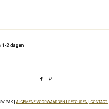
n 1-2 dagen
D
P
e
i
l
n
e
n
n
e
n
UW PAK |
ALGEMENE VOORWAARDEN | RETOUREN | CONTACT