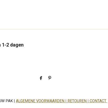
n 1-2 dagen
D
P
e
i
l
n
e
n
n
e
n
UW PAK |
ALGEMENE VOORWAARDEN | RETOUREN | CONTACT