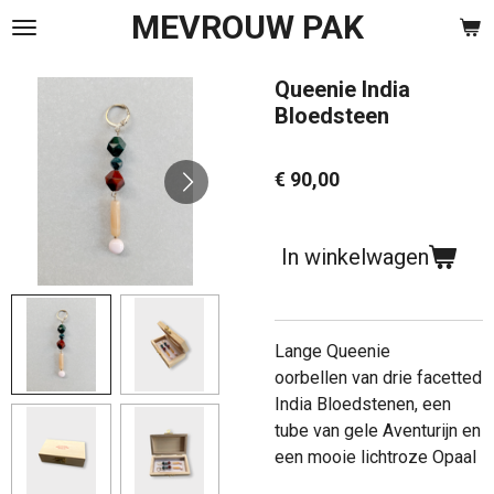
MEVROUW PAK
Ga
direct
naar
Queenie India
de
Bloedsteen
hoofdinhoud
€ 90,00
In winkelwagen
Lange Queenie
oorbellen van drie facetted
India Bloedstenen, een
tube van gele Aventurijn en
een mooie lichtroze Opaal