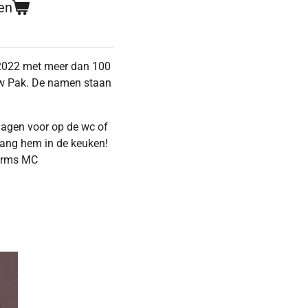
en
 2022 met meer dan 100
w Pak. De namen staan
dagen voor op de wc of
 hang hem in de keuken!
 grms MC